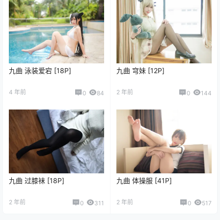
九曲 泳装爱宕 [18P]
九曲 穹妹 [12P]
4 年前
2 年前
0
84
0
144
九曲 过膝袜 [18P]
九曲 体操服 [41P]
2 年前
2 年前
0
311
0
517