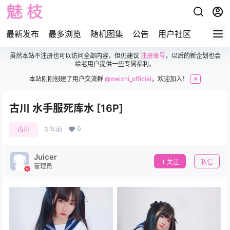
最新发布
最多浏览
随机图集
公告
用户社区
虽然本站不注册也可以访问全部内容，但仍建议
注册账号
，以后的新企划也会
给老用户提供一些专属福利。
本站刚刚创建了用户交流群
@meizhi_official
，欢迎加入！
✕
古川 水手服死库水 [16P]
0
古川
3 年前
Juicer
关注
私信
管理员