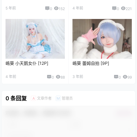
5 年前
4 年前
0
152
0
221
嶋葵 小天鹅女仆 [12P]
嶋葵 蕾姆自拍 [9P]
4 年前
3 年前
0
88
0
99
0 条回复
文章作者
管理员
A
M
欢迎您，新朋友，感谢参与互动！
确认修改