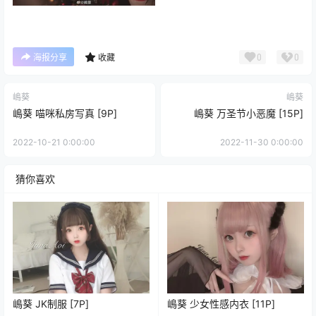
0
0
海报分享
收藏
嶋葵
嶋葵
嶋葵 喵咪私房写真 [9P]
嶋葵 万圣节小恶魔 [15P]
2022-10-21 0:00:00
2022-11-30 0:00:00
猜你喜欢
嶋葵 JK制服 [7P]
嶋葵 少女性感内衣 [11P]