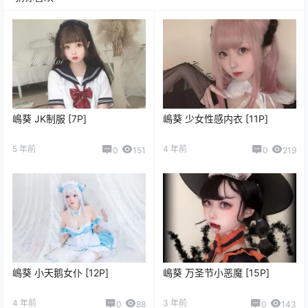
嶋葵 JK制服 [7P]
嶋葵 少女性感内衣 [11P]
5 年前
4 年前
0
151
0
219
嶋葵 小天鹅女仆 [12P]
嶋葵 万圣节小恶魔 [15P]
4 年前
3 年前
0
88
0
143