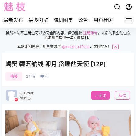
最新发布
最多浏览
随机图集
公告
用户社区
虽然本站不注册也可以访问全部内容，但仍建议
注册账号
，以后的新企划也会
给老用户提供一些专属福利。
本站刚刚创建了用户交流群
@meizhi_official
，欢迎加入！
✕
嶋葵 碧蓝航线 卯月 贪睡的天使 [12P]
0
嶋葵
2 年前
Juicer
关注
私信
管理员