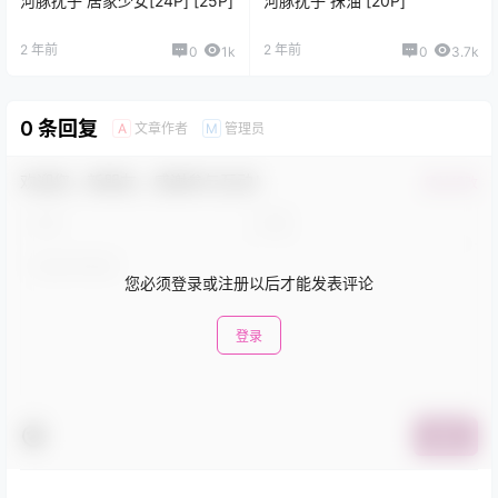
河豚抚子 居家少女[24P] [25P]
河豚抚子 抹油 [20P]
2 年前
2 年前
0
1k
0
3.7k
0 条回复
文章作者
管理员
A
M
欢迎您，新朋友，感谢参与互动！
确认修改
您必须登录或注册以后才能发表评论
登录
提交