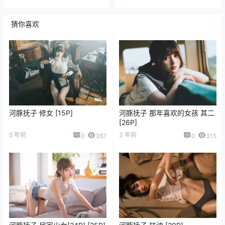
猜你喜欢
河豚抚子 修女 [15P]
河豚抚子 那年喜欢的女孩 其二
[26P]
5 年前
3 年前
0
367
0
315