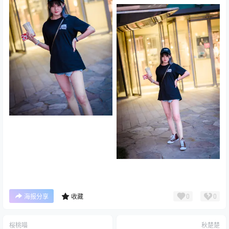
0
0
海报分享
收藏
桜桃喵
秋楚楚