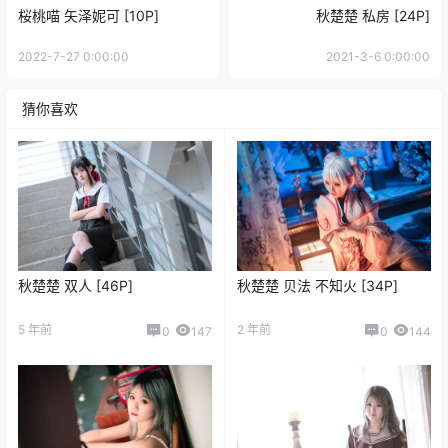
桜桃喵 矢泽妮可 [10P]
秋楚楚 私房 [24P]
2022-7-27 0:00:00
2021-3-6 0:00:00
猜你喜欢
秋楚楚 双人 [46P]
秋楚楚 贝法 不知火 [34P]
5 年前
2 年前
0
147
0
144