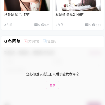
秋楚楚 绿色 [17P]
秋楚楚 斋蔻2 [46P]
2 年前
2 年前
0
201
0
335
0 条回复
文章作者
管理员
A
M
欢迎您，新朋友，感谢参与互动！
确认修改
您必须登录或注册以后才能发表评论
登录