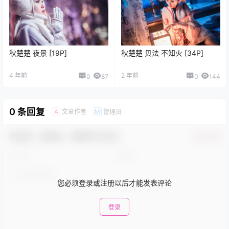
秋楚楚 夜景 [19P]
秋楚楚 贝法 不知火 [34P]
4 年前
2 年前
0
87
0
144
0 条回复
文章作者
管理员
A
M
欢迎您，新朋友，感谢参与互动！
确认修改
您必须登录或注册以后才能发表评论
登录