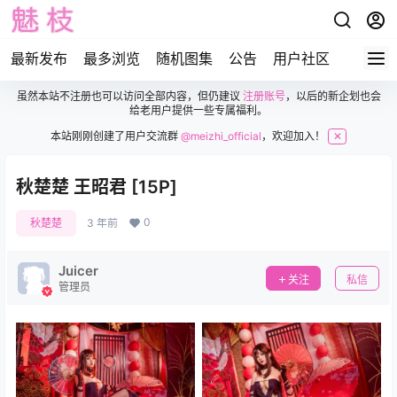
最新发布
最多浏览
随机图集
公告
用户社区
虽然本站不注册也可以访问全部内容，但仍建议
注册账号
，以后的新企划也会
给老用户提供一些专属福利。
本站刚刚创建了用户交流群
@meizhi_official
，欢迎加入！
✕
秋楚楚 王昭君 [15P]
0
秋楚楚
3 年前
Juicer
关注
私信
管理员