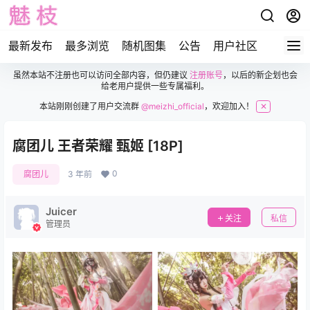
最新发布
最多浏览
随机图集
公告
用户社区
虽然本站不注册也可以访问全部内容，但仍建议
注册账号
，以后的新企划也会
给老用户提供一些专属福利。
本站刚刚创建了用户交流群
@meizhi_official
，欢迎加入！
✕
腐团儿 王者荣耀 甄姬 [18P]
0
腐团儿
3 年前
Juicer
关注
私信
管理员