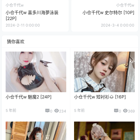
小仓千代w
小仓千代w
小仓千代w 喜多川海夢泳装
小仓千代w 史尔特尔 [10P]
[22P]
2024-2-11 0:00:00
2024-3-4 0:00:00
猜你喜欢
小仓千代w 魅魔2 [24P]
小仓千代w 短衬衫🌰 [16P]
5 年前
5 年前
0
234
0
369