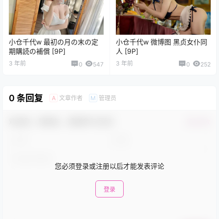
小仓千代w 最初の月の末の定
小仓千代w 微博图 黑贞女仆同
期購読の補償 [9P]
人 [9P]
3 年前
3 年前
0
547
0
252
0 条回复
文章作者
管理员
A
M
欢迎您，新朋友，感谢参与互动！
确认修改
您必须登录或注册以后才能发表评论
登录