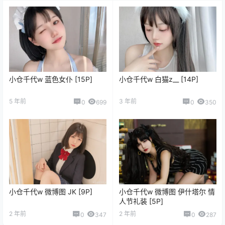
小仓千代w 蓝色女仆 [15P]
小仓千代w 白猫z__ [14P]
5 年前
3 年前
0
699
0
350
小仓千代w 微博图 JK [9P]
小仓千代w 微博图 伊什塔尔 情
人节礼装 [5P]
2 年前
2 年前
0
347
0
287