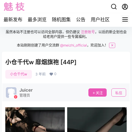
最新发布
最多浏览
随机图集
公告
用户社区
虽然本站不注册也可以访问全部内容，但仍建议
注册账号
，以后的新企划也会
给老用户提供一些专属福利。
本站刚刚创建了用户交流群
@meizhi_official
，欢迎加入！
✕
小仓千代w 靡烟旗袍 [44P]
0
小仓千代w
3 年前
Juicer
关注
私信
管理员