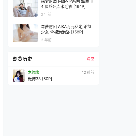
森萝财团 内部VIP系列 雏菊-0
4 灰丝死库水毛衣 [164P]
2 年前
森萝财团 AIKA万元私定 浴缸
少女 全裸泡泡浴 [158P]
3 年前
浏览历史
清空
木绵绵
15 秒前
微博33 [50P]