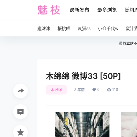
最新发布
最多浏览
随机
蠢沫沫
桜桃喵
疯猫ss
小仓千代w
蜜汁
虽然本站
木绵绵 微博33 [50P]
0
118
木绵绵
3 年前