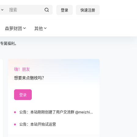
登录
快速注册
森萝财团
其他
专属福利。
嗨！朋友
想要来点魅枝吗？
登录
公告：
本站刚刚创建了用户交流群 @meizhi_official，欢迎加入！
公告：
本站开始试运营