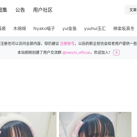
图集
公告
用户社区
文章
猫裘
木绵绵
Nyako喵子
yui金鱼
yuuhui玉汇
神楽坂真冬
不注册也可以访问全部内容，但仍建议
注册账号
，以后的新企划也会给老用户提供一些
本站刚刚创建了用户交流群
@meizhi_official
，欢迎加入！
✕