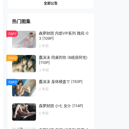
全部公告
热门图集
森萝财团 内部VIP系列 微风-0
TOP1
3 [109P]
2 年前
蠢沫沫 同桌的你 (&桃良阿宅)
TOP2
[110P]
3 年前
蠢沫沫 身体検査で [150P]
TOP3
2 年前
森萝财团 小七 女仆 [114P]
2 年前