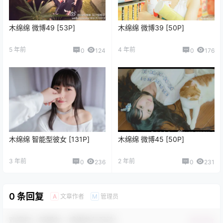
木绵绵 微博49 [53P]
木绵绵 微博39 [50P]
5 年前
4 年前
0
124
0
176
木绵绵 智能型彼女 [131P]
木绵绵 微博45 [50P]
3 年前
2 年前
0
236
0
231
0 条回复
文章作者
管理员
A
M
欢迎您，新朋友，感谢参与互动！
确认修改