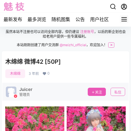
最新发布
最多浏览
随机图集
公告
用户社区
虽然本站不注册也可以访问全部内容，但仍建议
注册账号
，以后的新企划也会
给老用户提供一些专属福利。
本站刚刚创建了用户交流群
@meizhi_official
，欢迎加入！
✕
木绵绵 微博42 [50P]
0
木绵绵
3 年前
Juicer
关注
私信
管理员