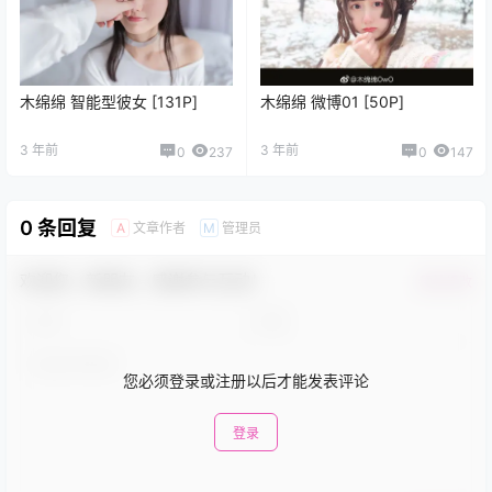
木绵绵 智能型彼女 [131P]
木绵绵 微博01 [50P]
3 年前
3 年前
0
237
0
147
0 条回复
文章作者
管理员
A
M
欢迎您，新朋友，感谢参与互动！
确认修改
您必须登录或注册以后才能发表评论
登录