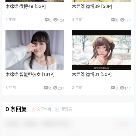
木绵绵 微博49 [53P]
木绵绵 微博39 [50P]
5 年前
4 年前
0
124
0
177
木绵绵 智能型彼女 [131P]
木绵绵 微博01 [50P]
3 年前
3 年前
0
237
0
147
0 条回复
文章作者
管理员
A
M
欢迎您，新朋友，感谢参与互动！
确认修改