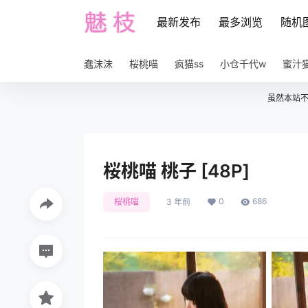
最新发布
最多浏览
随机
蠢沫沫
桜桃喵
疯猫ss
小仓千代w
蜜汁
虽然本站
桜桃喵 桃子 [48P]
0
686
桜桃喵
3 年前