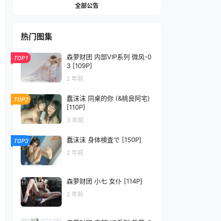
全部公告
热门图集
森萝财团 内部VIP系列 微风-0
TOP1
3 [109P]
2 年前
蠢沫沫 同桌的你 (&桃良阿宅)
TOP2
[110P]
3 年前
蠢沫沫 身体検査で [150P]
TOP3
2 年前
森萝财团 小七 女仆 [114P]
2 年前