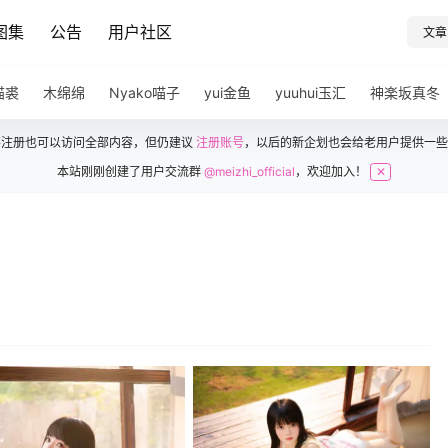
图集
公告
用户社区
文章
猫裘
木绵绵
Nyako喵子
yui金鱼
yuuhui玉汇
神楽坂真冬
不注册也可以访问全部内容，但仍建议
注册账号
，以后的新企划也会给老用户提供一些
本站刚刚创建了用户交流群
@meizhi_official
，欢迎加入！
✕