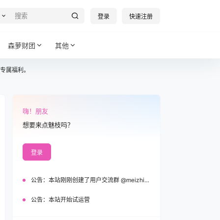
登录
快速注册
森萝财团
其他
专属福利。
嗨！朋友
想要来点魅枝吗？
登录
公告：
本站刚刚创建了用户交流群 @meizhi_official，欢迎加入！
公告：
本站开始试运营