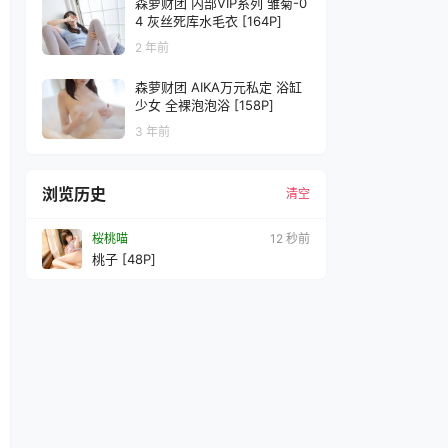
森萝财团 内部VIP系列 雏菊-0
4 灰丝死库水毛衣 [164P]
2 年前
森萝财团 AIKA万元私定 浴缸
少女 全裸泡泡浴 [158P]
3 年前
浏览历史
清空
桜桃喵
15 秒前
桃子 [48P]