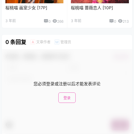
桜桃喵 画室少女 [17P]
桜桃喵 蔷薇恋人 [10P]
3 年前
3 年前
0
266
0
213
0 条回复
文章作者
管理员
A
M
欢迎您，新朋友，感谢参与互动！
确认修改
您必须登录或注册以后才能发表评论
登录
提交