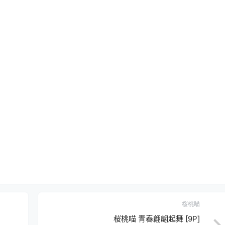
桜桃喵
桜桃喵 青春翩翩起舞 [9P]