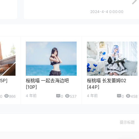
2024-4-4 0:00:00
5P]
桜桃喵 一起去海边吧
桜桃喵 长发蕾姆02
[10P]
[44P]
4 年前
4 年前
0
866
0
537
0
458
提示标题