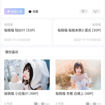
0
0
海报分享
收藏
桜桃喵
桜桃喵
桜桃喵 轻纱01 [33P]
桜桃喵 桜桃未熟3 感光 [30P]
2023-11-3 0:00:00
2023-11-11 0:00:00
猜你喜欢
桜桃喵 小白兔01 [48P]
桜桃喵 冬眠 白裙上 [48P]
4 年前
4 年前
0
392
0
215