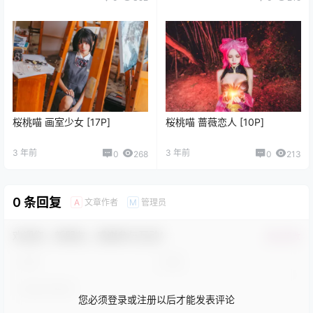
桜桃喵 画室少女 [17P]
桜桃喵 蔷薇恋人 [10P]
3 年前
3 年前
0
268
0
213
0 条回复
文章作者
管理员
A
M
欢迎您，新朋友，感谢参与互动！
确认修改
您必须登录或注册以后才能发表评论