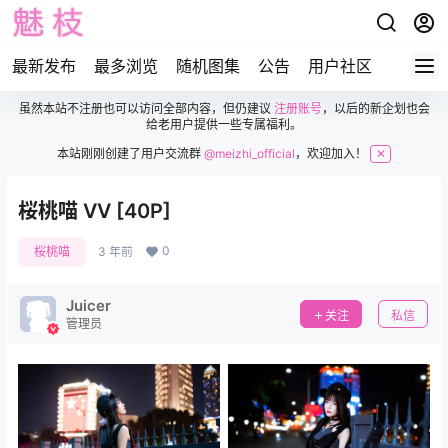
最新发布
最多浏览
随机图集
公告
用户社区
虽然本站不注册也可以访问全部内容，但仍建议
注册账号
，以后的新企划也会
给老用户提供一些专属福利。
本站刚刚创建了用户交流群
@meizhi_official
，欢迎加入！
✕
桜桃喵 VV [40P]
0
桜桃喵
3 年前
Juicer
关注
私信
管理员