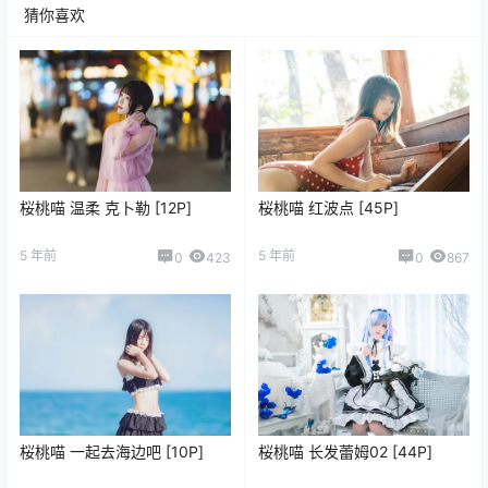
猜你喜欢
桜桃喵 温柔 克卜勒 [12P]
桜桃喵 红波点 [45P]
5 年前
5 年前
0
423
0
867
桜桃喵 一起去海边吧 [10P]
桜桃喵 长发蕾姆02 [44P]