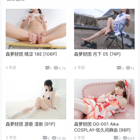
森萝财团 晴涩 18E [106P]
森萝财团 月下 05 [74P]
5 年前
4 年前
1
4.7k
0
1k
森萝财团 游歌 清新 [91P]
森萝财团 GG-001 Aika
COSPLAY-佐久间麻由 [98P]
3 年前
3 年前
0
14.8k
0
644