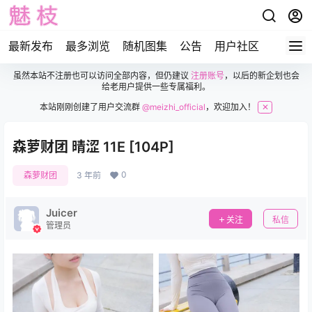
最新发布
最多浏览
随机图集
公告
用户社区
虽然本站不注册也可以访问全部内容，但仍建议
注册账号
，以后的新企划也会
给老用户提供一些专属福利。
本站刚刚创建了用户交流群
@meizhi_official
，欢迎加入！
✕
森萝财团 晴涩 11E [104P]
0
森萝财团
3 年前
Juicer
关注
私信
管理员