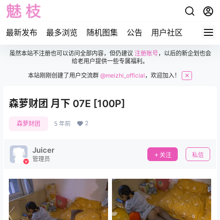
最新发布
最多浏览
随机图集
公告
用户社区
虽然本站不注册也可以访问全部内容，但仍建议
注册账号
，以后的新企划也会
给老用户提供一些专属福利。
本站刚刚创建了用户交流群
@meizhi_official
，欢迎加入！
✕
森萝财团 月下 07E [100P]
2
森萝财团
5 年前
Juicer
关注
私信
管理员