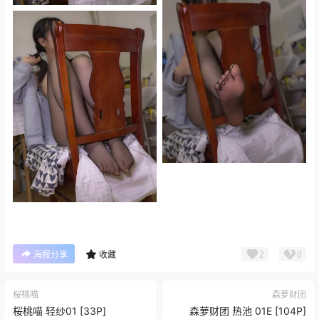
2
0
海报分享
收藏
桜桃喵
森萝财团
桜桃喵 轻纱01 [33P]
森萝财团 热池 01E [104P]