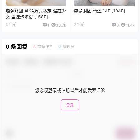
森萝财团 AIKA万元私定 浴缸少
森萝财团 晴涩 14E [104P]
女 全裸泡泡浴 [158P]
3 年前
2 年前
1
33.7k
0
11.4k
0 条回复
文章作者
管理员
A
M
欢迎您，新朋友，感谢参与互动！
确认修改
您必须登录或注册以后才能发表评论
登录
提交