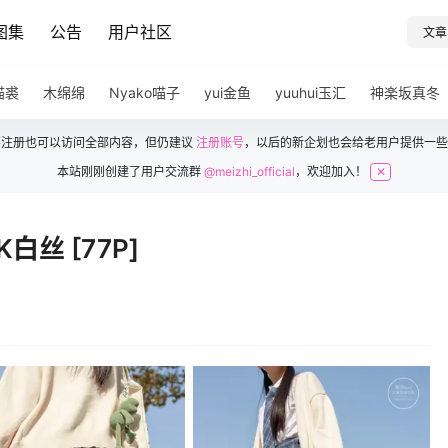
图集
公告
用户社区
文章
猫裘
木绵绵
Nyako喵子
yui金鱼
yuuhui玉汇
神楽坂真冬
不注册也可以访问全部内容，但仍建议
注册账号
，以后的新企划也会给老用户提供一些
本站刚刚创建了用户交流群
@meizhi_official
，欢迎加入！
✕
白丝 [77P]