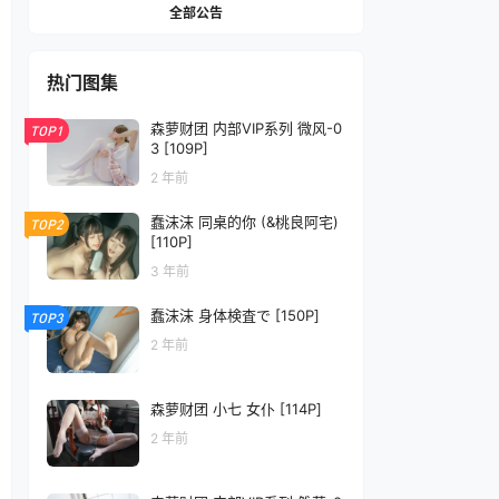
全部公告
热门图集
森萝财团 内部VIP系列 微风-0
TOP1
3 [109P]
2 年前
蠢沫沫 同桌的你 (&桃良阿宅)
TOP2
[110P]
3 年前
蠢沫沫 身体検査で [150P]
TOP3
2 年前
森萝财团 小七 女仆 [114P]
2 年前