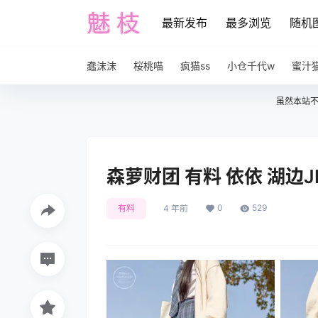
最新发布
最多浏览
随机
蠢沫沫
桜桃喵
疯猫ss
小仓千代w
蜜汁
虽然本站
森萝财团 有料 依依 湖边JK
0
529
有料
4 年前