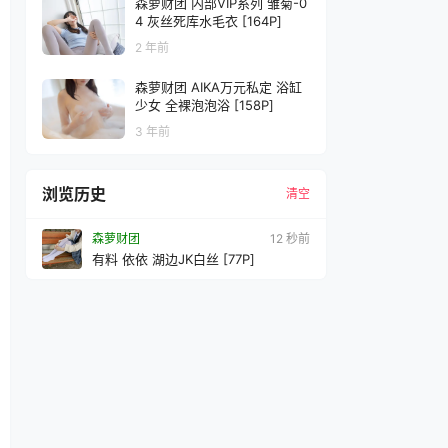
森萝财团 内部VIP系列 雏菊-0
4 灰丝死库水毛衣 [164P]
2 年前
森萝财团 AIKA万元私定 浴缸
少女 全裸泡泡浴 [158P]
3 年前
浏览历史
清空
森萝财团
15 秒前
有料 依依 湖边JK白丝 [77P]