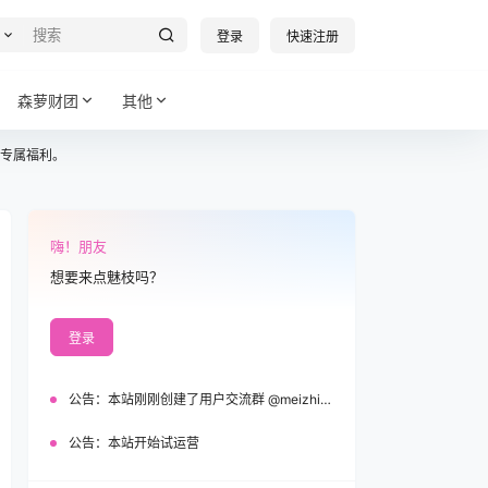
登录
快速注册
森萝财团
其他
专属福利。
嗨！朋友
想要来点魅枝吗？
登录
公告：
本站刚刚创建了用户交流群 @meizhi_official，欢迎加入！
公告：
本站开始试运营