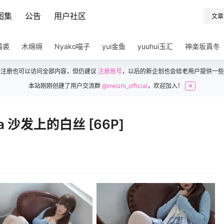
图集
公告
用户社区
文章
猫裘
木绵绵
Nyako喵子
yui金鱼
yuuhui玉汇
神楽坂真冬
不注册也可以访问全部内容，但仍建议
注册账号
，以后的新企划也会给老用户提供一些
本站刚刚创建了用户交流群
@meizhi_official
，欢迎加入！
✕
a 沙发上的白丝 [66P]