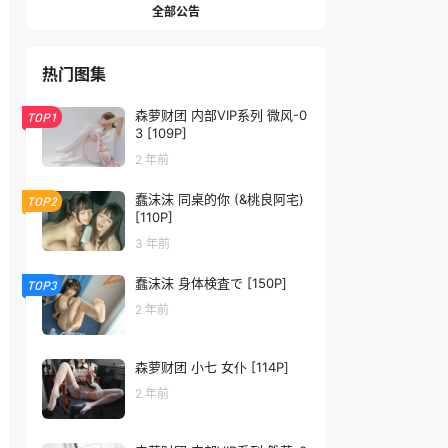
全部公告
热门图集
森萝财团 内部VIP系列 微风-0
TOP1
3 [109P]
2 年前
蠢沫沫 同桌的你 (&桃良阿宅)
TOP2
[110P]
3 年前
蠢沫沫 身体検査で [150P]
TOP3
2 年前
森萝财团 小七 女仆 [114P]
2 年前