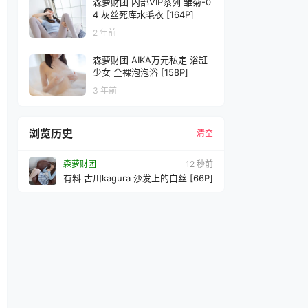
森萝财团 内部VIP系列 雏菊-0
4 灰丝死库水毛衣 [164P]
2 年前
森萝财团 AIKA万元私定 浴缸
少女 全裸泡泡浴 [158P]
3 年前
浏览历史
清空
森萝财团
14 秒前
有料 古川kagura 沙发上的白丝 [66P]