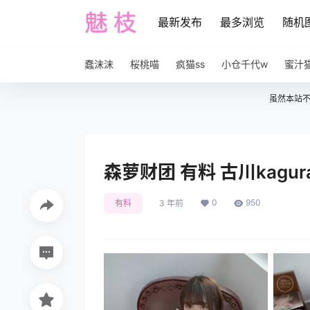
最新发布
最多浏览
随机
蠢沫沫
桜桃喵
疯猫ss
小仓千代w
蜜汁
虽然本站
森萝财团 有料 古川kagur
0
950
有料
3 年前