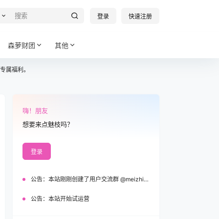
登录
快速注册
森萝财团
其他
专属福利。
嗨！朋友
想要来点魅枝吗？
登录
公告：
本站刚刚创建了用户交流群 @meizhi_official，欢迎加入！
公告：
本站开始试运营