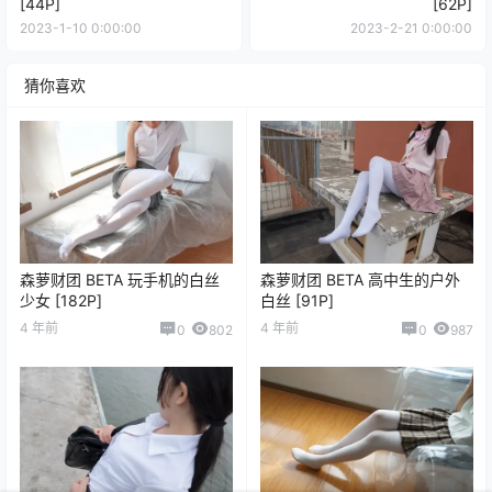
[44P]
[62P]
2023-1-10 0:00:00
2023-2-21 0:00:00
猜你喜欢
森萝财团 BETA 玩手机的白丝
森萝财团 BETA 高中生的户外
少女 [182P]
白丝 [91P]
4 年前
4 年前
0
802
0
987