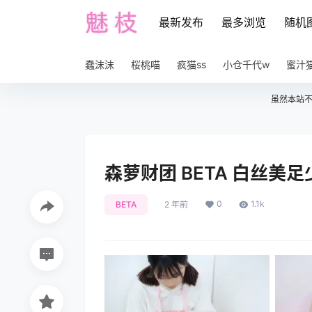
最新发布
最多浏览
随机
蠢沫沫
桜桃喵
疯猫ss
小仓千代w
蜜汁
虽然本站
森萝财团 BETA 白丝美足少女
0
1.1k
BETA
2 年前