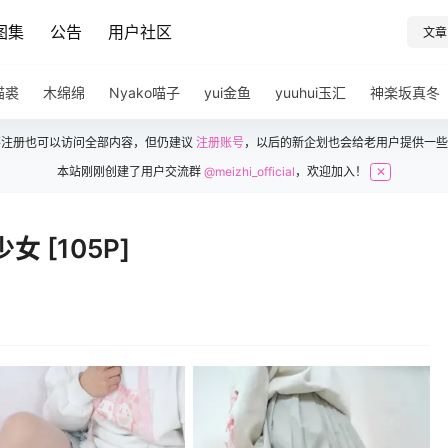
图集
公告
用户社区
文章
猫裘
木绵绵
Nyako喵子
yui金鱼
yuuhui玉汇
神楽坂真冬
不注册也可以访问全部内容，但仍建议
注册账号
，以后的新企划也会给老用户提供一些
本站刚刚创建了用户交流群
@meizhi_official
，欢迎加入！
✕
 [105P]