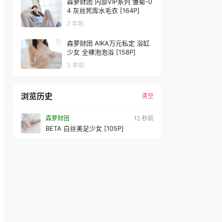
森萝财团 内部VIP系列 雏菊-0
4 灰丝死库水毛衣 [164P]
2 年前
森萝财团 AIKA万元私定 浴缸
少女 全裸泡泡浴 [158P]
3 年前
浏览历史
清空
森萝财团
14 秒前
BETA 白丝美足少女 [105P]