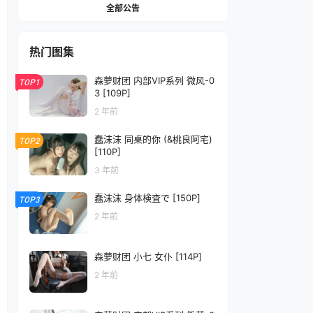
全部公告
热门图集
森萝财团 内部VIP系列 微风-0
TOP1
3 [109P]
2 年前
蠢沫沫 同桌的你 (&桃良阿宅)
TOP2
[110P]
3 年前
蠢沫沫 身体検査で [150P]
TOP3
2 年前
森萝财团 小七 女仆 [114P]
2 年前