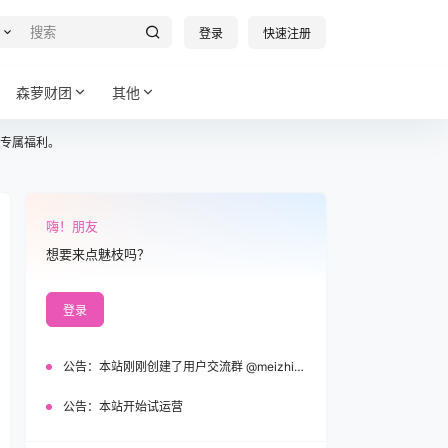
登录
快速注册
森萝财团
其他
专属福利。
嗨！朋友
想要来点魅枝吗？
登录
公告：
本站刚刚创建了用户交流群 @meizhi_official，欢迎加入！
公告：
本站开始试运营