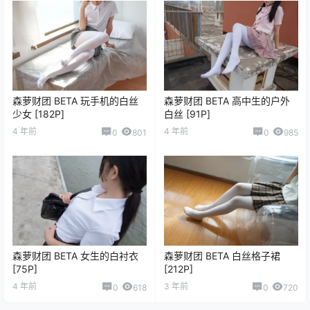
森萝财团 BETA 玩手机的白丝
森萝财团 BETA 高中生的户外
少女 [182P]
白丝 [91P]
4 年前
4 年前
0
801
0
985
森萝财团 BETA 女生的白衬衣
森萝财团 BETA 白丝格子裙
[75P]
[212P]
4 年前
3 年前
0
618
0
720