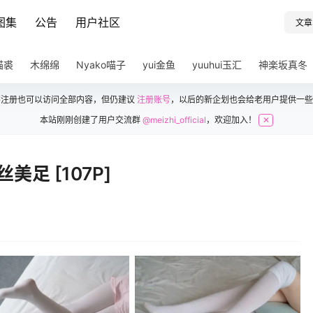
图集
公告
用户社区
文章
猫裘
木绵绵
Nyako喵子
yui金鱼
yuuhui玉汇
神楽坂真冬
不注册也可以访问全部内容，但仍建议
注册账号
，以后的新企划也会给老用户提供一些
本站刚刚创建了用户交流群
@meizhi_official
，欢迎加入！
✕
美足 [107P]