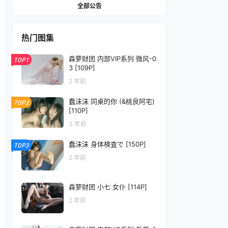
全部公告
热门图集
森萝财团 内部VIP系列 微风-0
TOP1
3 [109P]
2 年前
蠢沫沫 同桌的你 (&桃良阿宅)
TOP2
[110P]
3 年前
蠢沫沫 身体検査で [150P]
TOP3
2 年前
森萝财团 小七 女仆 [114P]
2 年前