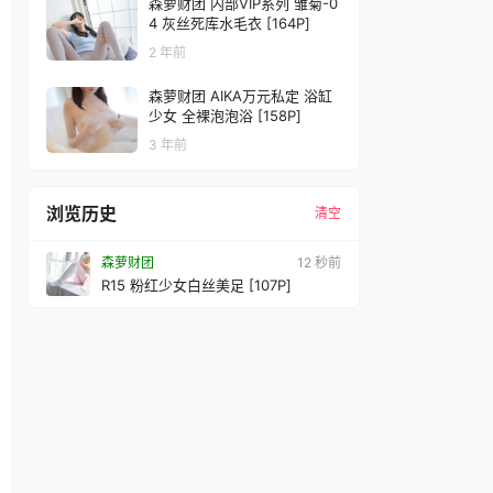
森萝财团 内部VIP系列 雏菊-0
4 灰丝死库水毛衣 [164P]
2 年前
森萝财团 AIKA万元私定 浴缸
少女 全裸泡泡浴 [158P]
3 年前
浏览历史
清空
森萝财团
14 秒前
R15 粉红少女白丝美足 [107P]