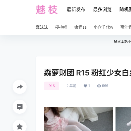
最新发布
最多浏览
随机
蠢沫沫
桜桃喵
疯猫ss
小仓千代w
蜜汁
虽然本站
森萝财团 R15 粉红少女白丝
1
966
R15
2 年前