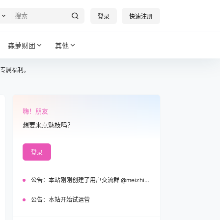
登录
快速注册
森萝财团
其他
专属福利。
嗨！朋友
想要来点魅枝吗？
登录
公告：
本站刚刚创建了用户交流群 @meizhi_official，欢迎加入！
公告：
本站开始试运营