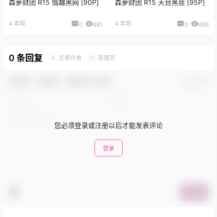
森萝财团 R15 情趣黑网 [90P]
森萝财团 R15 天台黑丝 [95P]
4 年前
4 年前
0
681
0
688
0 条回复
文章作者
管理员
A
M
欢迎您，新朋友，感谢参与互动！
确认修改
您必须登录或注册以后才能发表评论
登录
提交