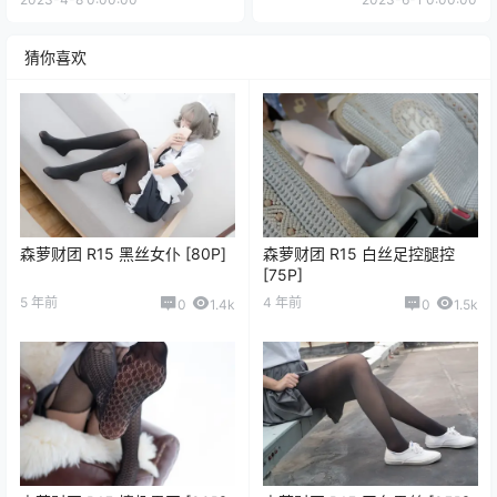
猜你喜欢
森萝财团 R15 黑丝女仆 [80P]
森萝财团 R15 白丝足控腿控
[75P]
5 年前
4 年前
0
1.4k
0
1.5k