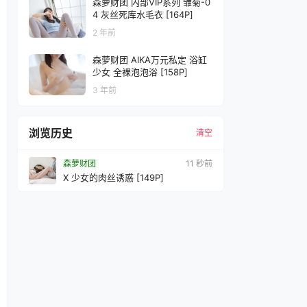
森萝财团 内部VIP系列 雏菊-0
4 灰丝死库水毛衣 [164P]
2 年前
森萝财团 AIKA万元私定 浴缸
少女 全裸泡泡浴 [158P]
3 年前
浏览历史
清空
森萝财团
14 秒前
X 少女的肉丝诱惑 [149P]