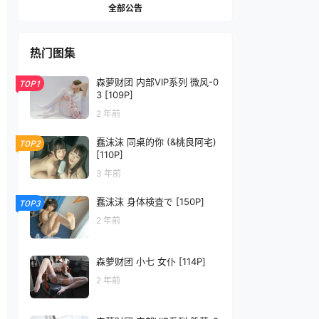
全部公告
热门图集
森萝财团 内部VIP系列 微风-0
TOP1
3 [109P]
2 年前
蠢沫沫 同桌的你 (&桃良阿宅)
TOP2
[110P]
3 年前
蠢沫沫 身体検査で [150P]
TOP3
2 年前
森萝财团 小七 女仆 [114P]
2 年前