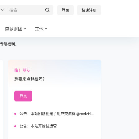
登录
快速注册
森萝财团
其他
专属福利。
嗨！朋友
想要来点魅枝吗？
登录
公告：
本站刚刚创建了用户交流群 @meizhi_official，欢迎加入！
公告：
本站开始试运营