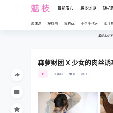
最新发布
最多浏览
随机
蠢沫沫
桜桃喵
疯猫ss
小仓千代w
蜜汁
虽然本站
森萝财团 X 少女的肉丝诱惑 
0
1.1k
X
3 年前