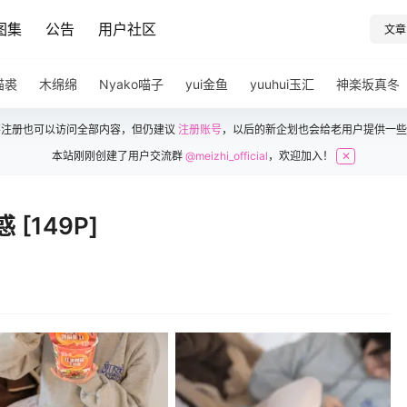
图集
公告
用户社区
文章
猫裘
木绵绵
Nyako喵子
yui金鱼
yuuhui玉汇
神楽坂真冬
不注册也可以访问全部内容，但仍建议
注册账号
，以后的新企划也会给老用户提供一些
本站刚刚创建了用户交流群
@meizhi_official
，欢迎加入！
✕
[149P]