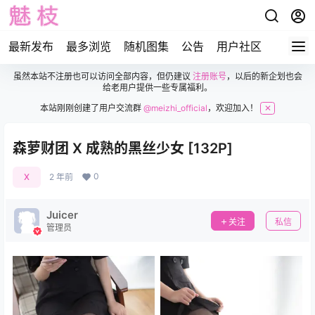
最新发布
最多浏览
随机图集
公告
用户社区
虽然本站不注册也可以访问全部内容，但仍建议
注册账号
，以后的新企划也会
给老用户提供一些专属福利。
本站刚刚创建了用户交流群
@meizhi_official
，欢迎加入！
✕
森萝财团 X 成熟的黑丝少女 [132P]
0
X
2 年前
Juicer
关注
私信
管理员