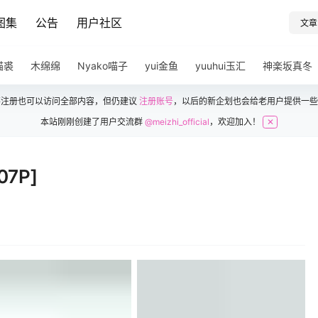
图集
公告
用户社区
文章
猫裘
木绵绵
Nyako喵子
yui金鱼
yuuhui玉汇
神楽坂真冬
不注册也可以访问全部内容，但仍建议
注册账号
，以后的新企划也会给老用户提供一些
本站刚刚创建了用户交流群
@meizhi_official
，欢迎加入！
✕
7P]