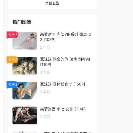
全部公告
热门图集
森萝财团 内部VIP系列 微风-0
TOP1
3 [109P]
2 年前
蠢沫沫 同桌的你 (&桃良阿宅)
TOP2
[110P]
3 年前
蠢沫沫 身体検査で [150P]
TOP3
2 年前
森萝财团 小七 女仆 [114P]
2 年前