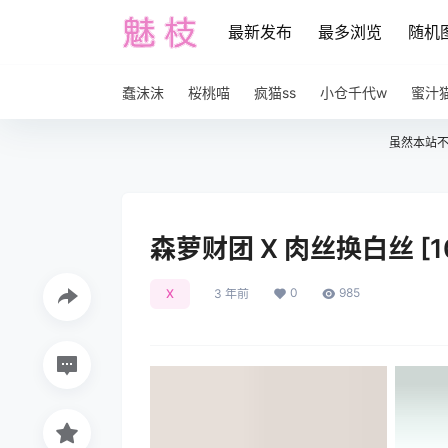
最新发布
最多浏览
随机
蠢沫沫
桜桃喵
疯猫ss
小仓千代w
蜜汁
虽然本站
森萝财团 X 肉丝换白丝 [10
0
985
X
3 年前