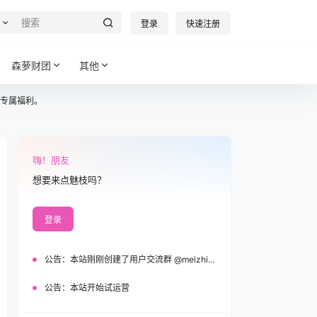
登录
快速注册
森萝财团
其他
专属福利。
嗨！朋友
想要来点魅枝吗？
登录
公告：
本站刚刚创建了用户交流群 @meizhi_official，欢迎加入！
公告：
本站开始试运营