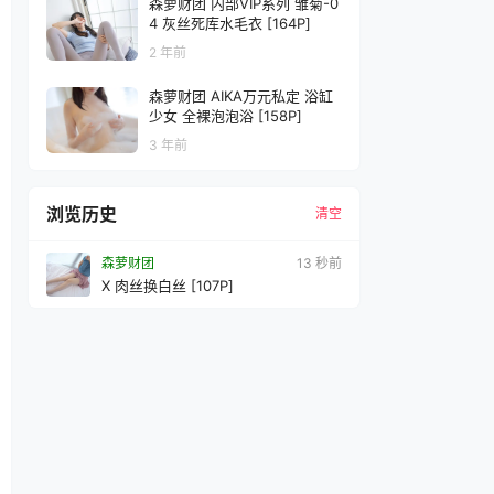
森萝财团 内部VIP系列 雏菊-0
4 灰丝死库水毛衣 [164P]
2 年前
森萝财团 AIKA万元私定 浴缸
少女 全裸泡泡浴 [158P]
3 年前
浏览历史
清空
森萝财团
14 秒前
X 肉丝换白丝 [107P]