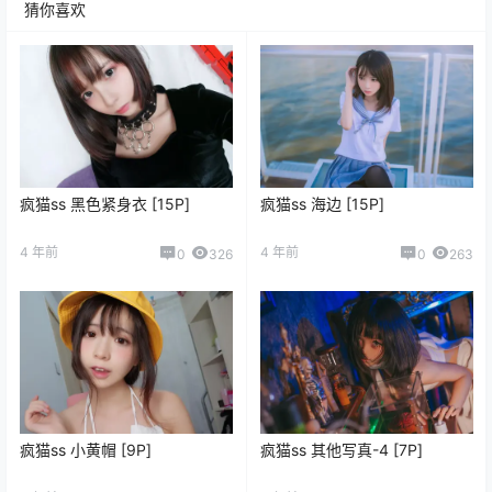
猜你喜欢
疯猫ss 黑色紧身衣 [15P]
疯猫ss 海边 [15P]
4 年前
4 年前
0
326
0
263
疯猫ss 小黄帽 [9P]
疯猫ss 其他写真-4 [7P]