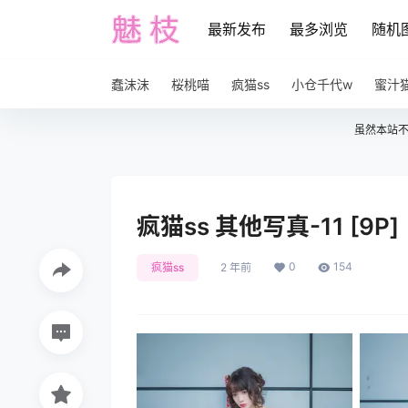
最新发布
最多浏览
随机
蠢沫沫
桜桃喵
疯猫ss
小仓千代w
蜜汁
虽然本站
疯猫ss 其他写真-11 [9P]
0
154
疯猫ss
2 年前