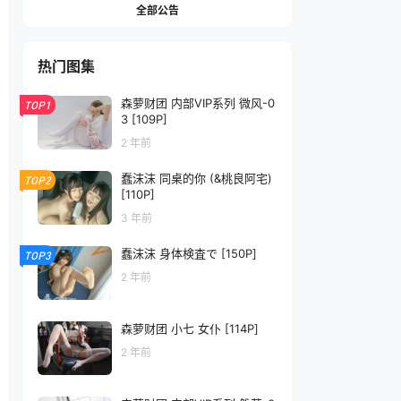
全部公告
热门图集
森萝财团 内部VIP系列 微风-0
TOP1
3 [109P]
2 年前
蠢沫沫 同桌的你 (&桃良阿宅)
TOP2
[110P]
3 年前
蠢沫沫 身体検査で [150P]
TOP3
2 年前
森萝财团 小七 女仆 [114P]
2 年前