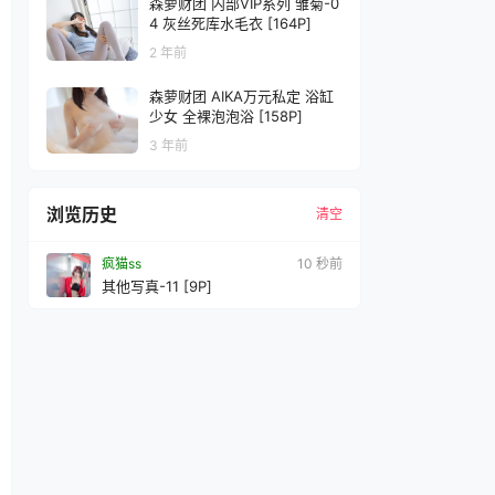
森萝财团 内部VIP系列 雏菊-0
4 灰丝死库水毛衣 [164P]
2 年前
森萝财团 AIKA万元私定 浴缸
少女 全裸泡泡浴 [158P]
3 年前
浏览历史
清空
疯猫ss
11 秒前
其他写真-11 [9P]