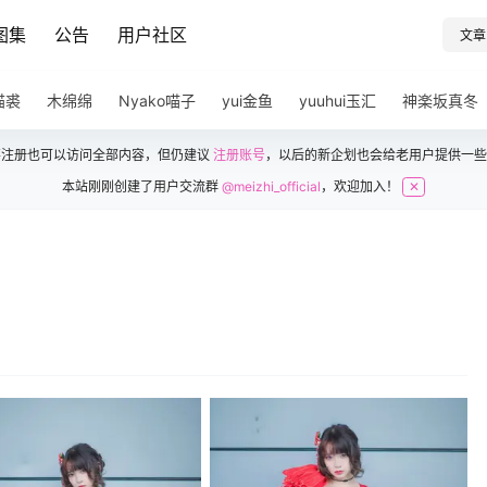
图集
公告
用户社区
文章
猫裘
木绵绵
Nyako喵子
yui金鱼
yuuhui玉汇
神楽坂真冬
不注册也可以访问全部内容，但仍建议
注册账号
，以后的新企划也会给老用户提供一些
本站刚刚创建了用户交流群
@meizhi_official
，欢迎加入！
✕