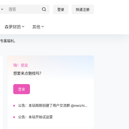
登录
快速注册
森萝财团
其他
专属福利。
嗨！朋友
想要来点魅枝吗？
登录
公告：
本站刚刚创建了用户交流群 @meizhi_official，欢迎加入！
公告：
本站开始试运营