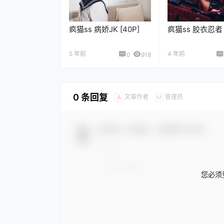
疯猫ss 病娇JK [40P]
疯猫ss 胶衣忍者 [
5 年前
4 年前
0
918
0 条回复
文章作者
管理员
A
M
欢迎您，新朋友，感谢参与互动！
您必须