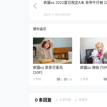
疯猫ss 2022夏日限定A本 背带牛仔裤 [2
2023-7-22 0:00:00
猜你喜欢
疯猫ss 茶茶可爱风
疯猫ss 弹妹 [10P
[30P]
3 年前
3 年前
0
176
0 条回复
文章作者
管理员
A
M