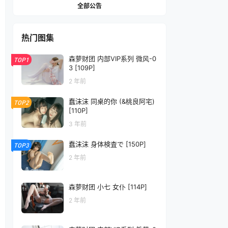
全部公告
热门图集
森萝财团 内部VIP系列 微风-0
TOP1
3 [109P]
2 年前
蠢沫沫 同桌的你 (&桃良阿宅)
TOP2
[110P]
3 年前
蠢沫沫 身体検査で [150P]
TOP3
2 年前
森萝财团 小七 女仆 [114P]
2 年前