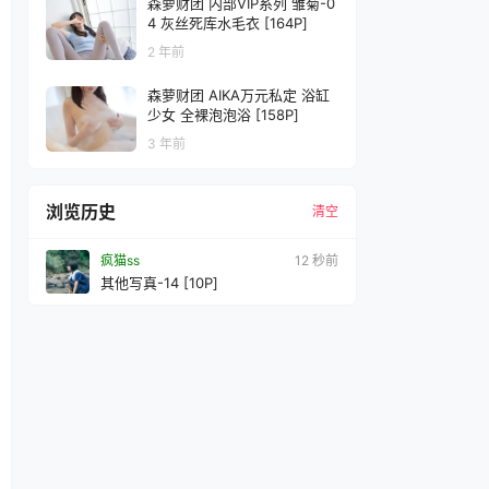
森萝财团 内部VIP系列 雏菊-0
4 灰丝死库水毛衣 [164P]
2 年前
森萝财团 AIKA万元私定 浴缸
少女 全裸泡泡浴 [158P]
3 年前
浏览历史
清空
疯猫ss
13 秒前
其他写真-14 [10P]