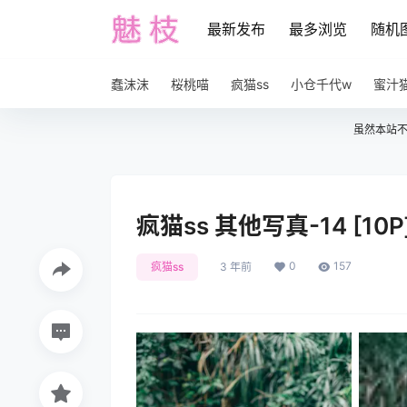
最新发布
最多浏览
随机
蠢沫沫
桜桃喵
疯猫ss
小仓千代w
蜜汁
虽然本站
疯猫ss 其他写真-14 [10P
0
157
疯猫ss
3 年前