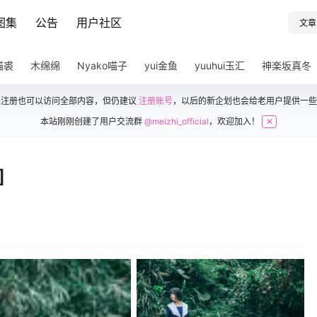
图集
公告
用户社区
文章
猫裘
木绵绵
Nyako喵子
yui金鱼
yuuhui玉汇
神楽坂真冬
不注册也可以访问全部内容，但仍建议
注册账号
，以后的新企划也会给老用户提供一些
本站刚刚创建了用户交流群
@meizhi_official
，欢迎加入！
✕
]