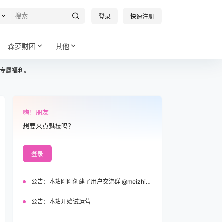
登录
快速注册
森萝财团
其他
专属福利。
嗨！朋友
想要来点魅枝吗？
登录
公告：
本站刚刚创建了用户交流群 @meizhi_official，欢迎加入！
公告：
本站开始试运营