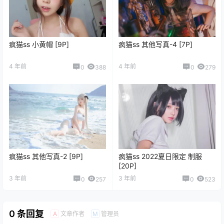
疯猫ss 小黄帽 [9P]
疯猫ss 其他写真-4 [7P]
4 年前
4 年前
0
388
0
279
疯猫ss 其他写真-2 [9P]
疯猫ss 2022夏日限定 制服
[20P]
3 年前
3 年前
0
257
0
523
0 条回复
文章作者
管理员
A
M