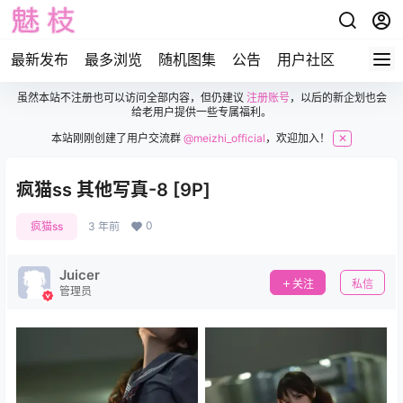
最新发布
最多浏览
随机图集
公告
用户社区
虽然本站不注册也可以访问全部内容，但仍建议
注册账号
，以后的新企划也会
给老用户提供一些专属福利。
本站刚刚创建了用户交流群
@meizhi_official
，欢迎加入！
✕
疯猫ss 其他写真-8 [9P]
0
疯猫ss
3 年前
Juicer
关注
私信
管理员