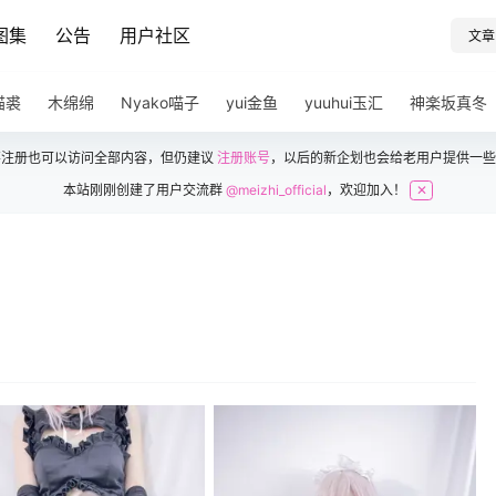
图集
公告
用户社区
文章
猫裘
木绵绵
Nyako喵子
yui金鱼
yuuhui玉汇
神楽坂真冬
不注册也可以访问全部内容，但仍建议
注册账号
，以后的新企划也会给老用户提供一些
本站刚刚创建了用户交流群
@meizhi_official
，欢迎加入！
✕