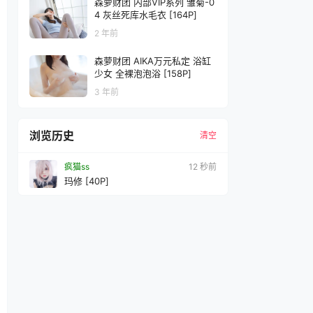
森萝财团 内部VIP系列 雏菊-0
4 灰丝死库水毛衣 [164P]
2 年前
森萝财团 AIKA万元私定 浴缸
少女 全裸泡泡浴 [158P]
3 年前
浏览历史
清空
疯猫ss
14 秒前
玛修 [40P]