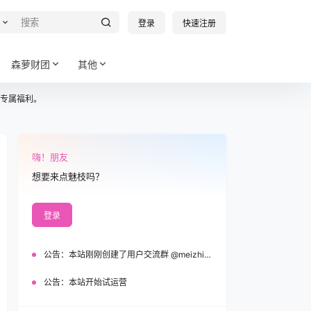
登录
快速注册
森萝财团
其他
专属福利。
嗨！朋友
想要来点魅枝吗？
登录
公告：
本站刚刚创建了用户交流群 @meizhi_official，欢迎加入！
公告：
本站开始试运营