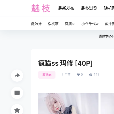
最新发布
最多浏览
随机
蠢沫沫
桜桃喵
疯猫ss
小仓千代w
蜜汁
虽然本站
疯猫ss 玛修 [40P]
0
441
疯猫ss
3 年前