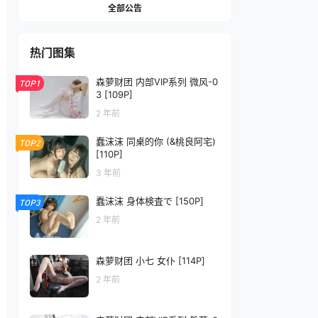
全部公告
热门图集
森萝财团 内部VIP系列 微风-0
TOP1
3 [109P]
2 年前
蠢沫沫 同桌的你 (&桃良阿宅)
TOP2
[110P]
3 年前
蠢沫沫 身体検査で [150P]
TOP3
2 年前
森萝财团 小七 女仆 [114P]
2 年前