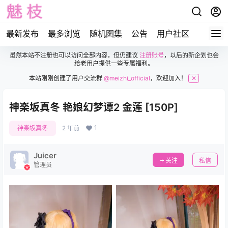
最新发布
最多浏览
随机图集
公告
用户社区
虽然本站不注册也可以访问全部内容，但仍建议
注册账号
，以后的新企划也会
给老用户提供一些专属福利。
本站刚刚创建了用户交流群
@meizhi_official
，欢迎加入！
✕
神楽坂真冬 艳娘幻梦谭2 金莲 [150P]
1
神楽坂真冬
2 年前
Juicer
关注
私信
管理员