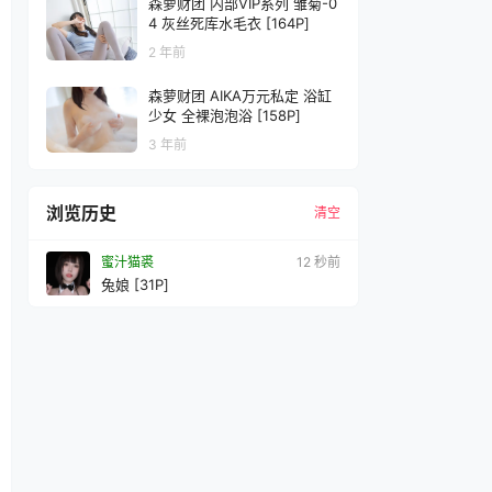
森萝财团 内部VIP系列 雏菊-0
4 灰丝死库水毛衣 [164P]
2 年前
森萝财团 AIKA万元私定 浴缸
少女 全裸泡泡浴 [158P]
3 年前
浏览历史
清空
蜜汁猫裘
14 秒前
兔娘 [31P]