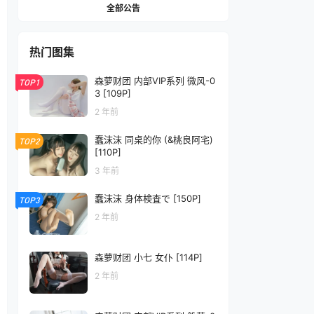
全部公告
热门图集
森萝财团 内部VIP系列 微风-0
TOP1
3 [109P]
2 年前
蠢沫沫 同桌的你 (&桃良阿宅)
TOP2
[110P]
3 年前
蠢沫沫 身体検査で [150P]
TOP3
2 年前
森萝财团 小七 女仆 [114P]
2 年前