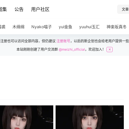
图集
公告
用户社区
文章
猫裘
木绵绵
Nyako喵子
yui金鱼
yuuhui玉汇
神楽坂真冬
不注册也可以访问全部内容，但仍建议
注册账号
，以后的新企划也会给老用户提供一些
本站刚刚创建了用户交流群
@meizhi_official
，欢迎加入！
✕