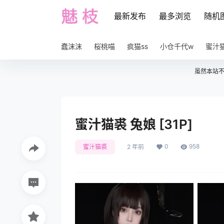
最新发布
最多浏览
随机
蠢沫沫
桜桃喵
疯猫ss
小仓千代w
蜜汁
虽然本站
蜜汁猫裘 兔娘 [31P]
0
958
蜜汁猫裘
2 年前