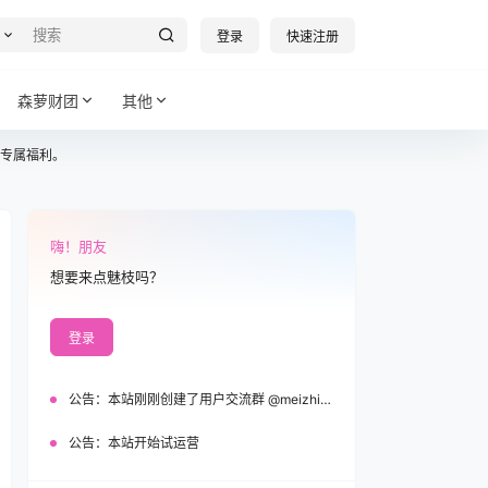
登录
快速注册
森萝财团
其他
专属福利。
嗨！朋友
想要来点魅枝吗？
登录
公告：
本站刚刚创建了用户交流群 @meizhi_official，欢迎加入！
公告：
本站开始试运营