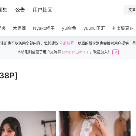
图集
公告
用户社区
文章
猫裘
木绵绵
Nyako喵子
yui金鱼
yuuhui玉汇
神楽坂真冬
不注册也可以访问全部内容，但仍建议
注册账号
，以后的新企划也会给老用户提供一些
本站刚刚创建了用户交流群
@meizhi_official
，欢迎加入！
✕
38P]