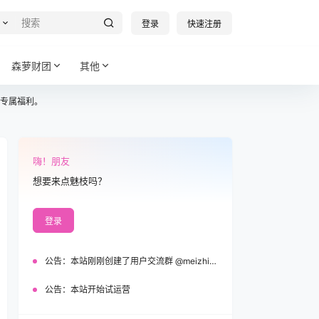
登录
快速注册
森萝财团
其他
专属福利。
嗨！朋友
想要来点魅枝吗？
登录
公告：
本站刚刚创建了用户交流群 @meizhi_official，欢迎加入！
公告：
本站开始试运营