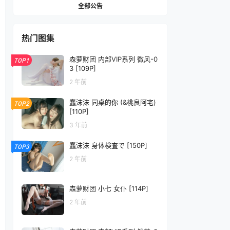
全部公告
热门图集
森萝财团 内部VIP系列 微风-0
TOP1
3 [109P]
2 年前
蠢沫沫 同桌的你 (&桃良阿宅)
TOP2
[110P]
3 年前
蠢沫沫 身体検査で [150P]
TOP3
2 年前
森萝财团 小七 女仆 [114P]
2 年前