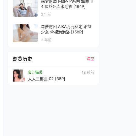
森萝财团 内部VIP系列 雏菊-0
4 灰丝死库水毛衣 [164P]
2 年前
森萝财团 AIKA万元私定 浴缸
少女 全裸泡泡浴 [158P]
3 年前
浏览历史
清空
蜜汁猫裘
15 秒前
太太三部曲 02 [38P]