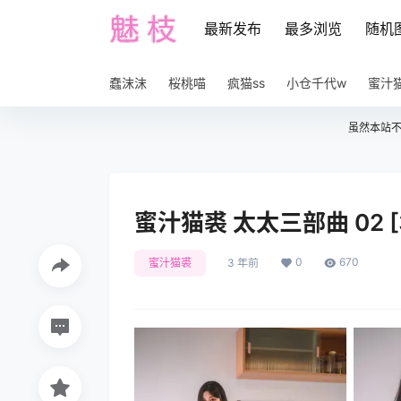
最新发布
最多浏览
随机
蠢沫沫
桜桃喵
疯猫ss
小仓千代w
蜜汁
虽然本站
蜜汁猫裘 太太三部曲 02 [
0
670
蜜汁猫裘
3 年前