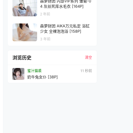
森萝财团 内部VIP系列 雏菊-0
4 灰丝死库水毛衣 [164P]
2 年前
森萝财团 AIKA万元私定 浴缸
少女 全裸泡泡浴 [158P]
3 年前
浏览历史
清空
蜜汁猫裘
13 秒前
奶牛兔女仆 [38P]