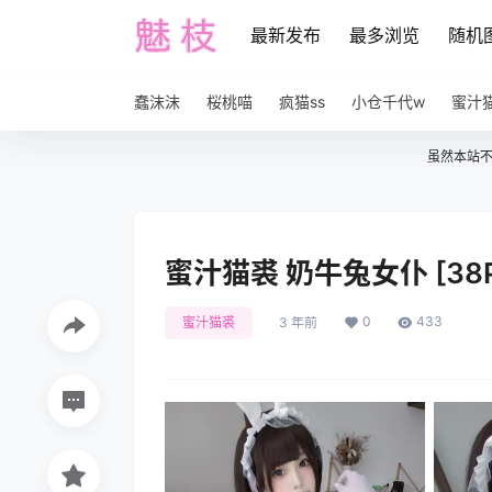
最新发布
最多浏览
随机
蠢沫沫
桜桃喵
疯猫ss
小仓千代w
蜜汁
虽然本站
蜜汁猫裘 奶牛兔女仆 [38P
0
433
蜜汁猫裘
3 年前