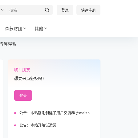
登录
快速注册
森萝财团
其他
专属福利。
嗨！朋友
想要来点魅枝吗？
登录
公告：
本站刚刚创建了用户交流群 @meizhi_official，欢迎加入！
公告：
本站开始试运营