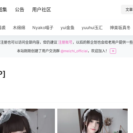
图集
公告
用户社区
文章
猫裘
木绵绵
Nyako喵子
yui金鱼
yuuhui玉汇
神楽坂真冬
不注册也可以访问全部内容，但仍建议
注册账号
，以后的新企划也会给老用户提供一些
本站刚刚创建了用户交流群
@meizhi_official
，欢迎加入！
✕
]