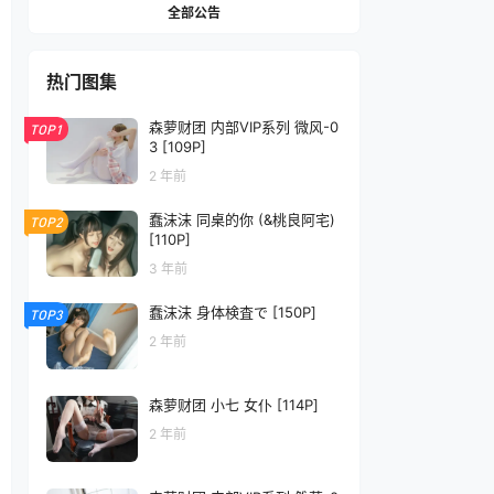
全部公告
热门图集
森萝财团 内部VIP系列 微风-0
TOP1
3 [109P]
2 年前
蠢沫沫 同桌的你 (&桃良阿宅)
TOP2
[110P]
3 年前
蠢沫沫 身体検査で [150P]
TOP3
2 年前
森萝财团 小七 女仆 [114P]
2 年前