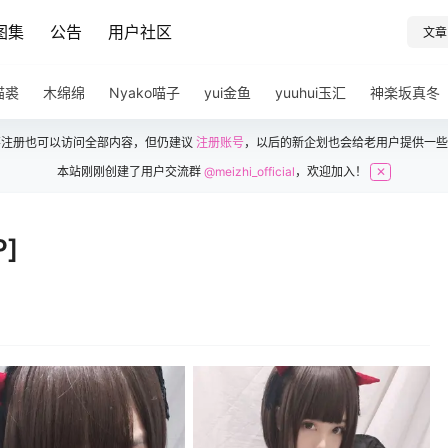
图集
公告
用户社区
文章
猫裘
木绵绵
Nyako喵子
yui金鱼
yuuhui玉汇
神楽坂真冬
不注册也可以访问全部内容，但仍建议
注册账号
，以后的新企划也会给老用户提供一些
本站刚刚创建了用户交流群
@meizhi_official
，欢迎加入！
✕
]