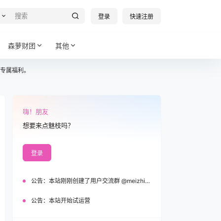
登录
快速注册
森萝财团
其他
专属福利。
嗨！朋友
想要来点魅枝吗？
登录
公告：
本站刚刚创建了用户交流群 @meizhi_official，欢迎加入！
公告：
本站开始试运营