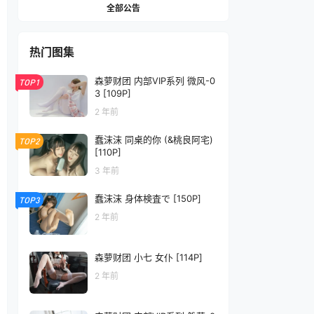
全部公告
热门图集
森萝财团 内部VIP系列 微风-0
TOP1
3 [109P]
2 年前
蠢沫沫 同桌的你 (&桃良阿宅)
TOP2
[110P]
3 年前
蠢沫沫 身体検査で [150P]
TOP3
2 年前
森萝财团 小七 女仆 [114P]
2 年前