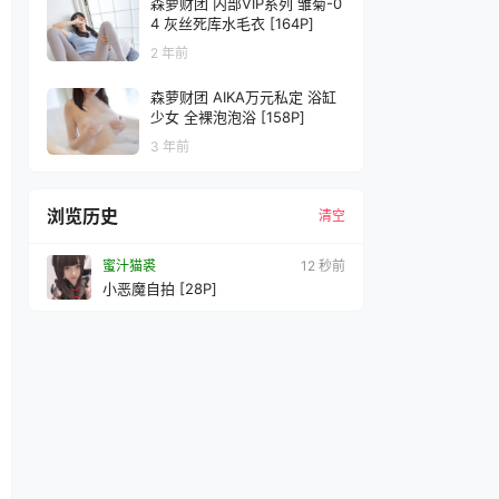
森萝财团 内部VIP系列 雏菊-0
4 灰丝死库水毛衣 [164P]
2 年前
森萝财团 AIKA万元私定 浴缸
少女 全裸泡泡浴 [158P]
3 年前
浏览历史
清空
蜜汁猫裘
14 秒前
小恶魔自拍 [28P]