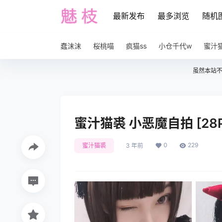
最新发布
最多浏览
随机
蠢沫沫
桜桃喵
疯猫ss
小仓千代w
蜜汁
虽然本站
蜜汁猫裘 小恶魔自拍 [28P
0
229
蜜汁猫裘
3 年前