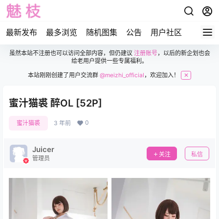
最新发布
最多浏览
随机图集
公告
用户社区
虽然本站不注册也可以访问全部内容，但仍建议
注册账号
，以后的新企划也会
给老用户提供一些专属福利。
本站刚刚创建了用户交流群
@meizhi_official
，欢迎加入！
✕
蜜汁猫裘 醉OL [52P]
0
蜜汁猫裘
3 年前
Juicer
关注
私信
管理员