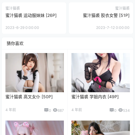
蜜汁猫裘
蜜汁猫裘
蜜汁猫裘 运动服妹妹 [26P]
蜜汁猫裘 胶衣女警 [51P]
2023-6-29 0:00:00
2023-7-12 0:00:00
猜你喜欢
蜜汁猫裘 高叉女仆 [50P]
蜜汁猫裘 学姐内衣 [49P]
4 年前
4 年前
0
687
0
534