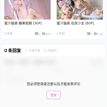
蜜汁猫裘 糖果假期 [30P]
蜜汁猫裘 花房少女 [60P]
4 年前
2 年前
0
835
1
2.2k
0 条回复
文章作者
管理员
A
M
欢迎您，新朋友，感谢参与互动！
确认修改
您必须登录或注册以后才能发表评论
登录