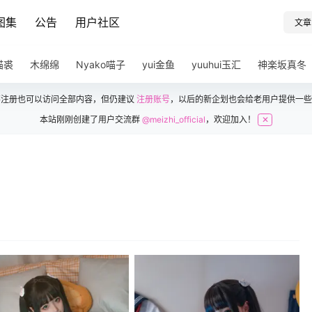
图集
公告
用户社区
文章
猫裘
木绵绵
Nyako喵子
yui金鱼
yuuhui玉汇
神楽坂真冬
不注册也可以访问全部内容，但仍建议
注册账号
，以后的新企划也会给老用户提供一些
本站刚刚创建了用户交流群
@meizhi_official
，欢迎加入！
✕