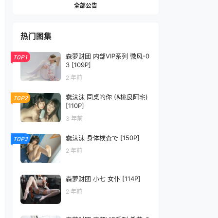
全部公告
热门图集
森萝财团 内部VIP系列 微风-0
TOP1
3 [109P]
2 年前
蠢沫沫 同桌的你 (&桃良阿宅)
TOP2
[110P]
3 年前
蠢沫沫 身体検査で [150P]
TOP3
2 年前
森萝财团 小七 女仆 [114P]
2 年前