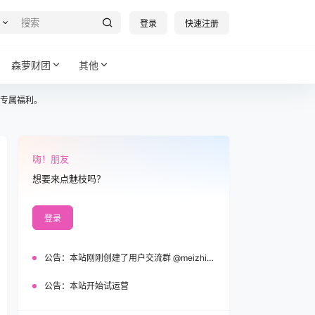
登录
快速注册
森萝财团
其他
专属福利。
嗨！朋友
想要来点魅枝吗？
登录
公告：
本站刚刚创建了用户交流群 @meizhi_official，欢迎加入！
公告：
本站开始试运营