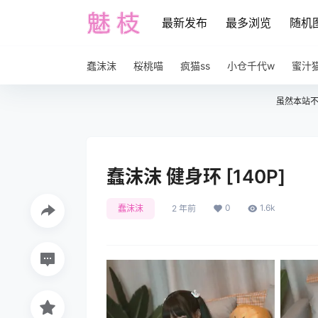
最新发布
最多浏览
随机
蠢沫沫
桜桃喵
疯猫ss
小仓千代w
蜜汁
虽然本站
蠢沫沫 健身环 [140P]
0
1.6k
蠢沫沫
2 年前