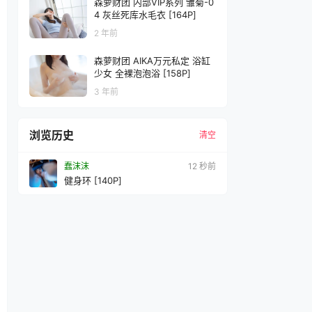
森萝财团 内部VIP系列 雏菊-0
4 灰丝死库水毛衣 [164P]
2 年前
森萝财团 AIKA万元私定 浴缸
少女 全裸泡泡浴 [158P]
3 年前
浏览历史
清空
蠢沫沫
15 秒前
健身环 [140P]