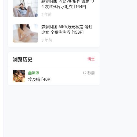
森萝财团 内部VIP系列 雏菊-0
4 灰丝死库水毛衣 [164P]
2 年前
森萝财团 AIKA万元私定 浴缸
少女 全裸泡泡浴 [158P]
3 年前
浏览历史
清空
蠢沫沫
15 秒前
埃及喵 [40P]