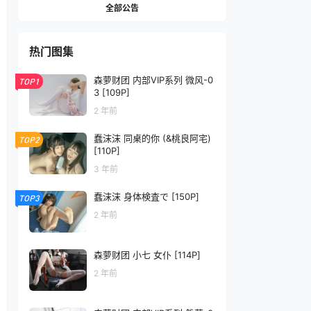
全部公告
热门图集
森萝财团 内部VIP系列 微风-0
TOP1
3 [109P]
2 年前
蠢沫沫 同桌的你 (&桃良阿宅)
TOP2
[110P]
3 年前
蠢沫沫 身体検査で [150P]
TOP3
2 年前
森萝财团 小七 女仆 [114P]
2 年前