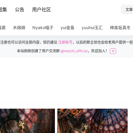
图集
公告
用户社区
文章
猫裘
木绵绵
Nyako喵子
yui金鱼
yuuhui玉汇
神楽坂真冬
不注册也可以访问全部内容，但仍建议
注册账号
，以后的新企划也会给老用户提供一些
本站刚刚创建了用户交流群
@meizhi_official
，欢迎加入！
✕