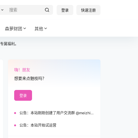
登录
快速注册
森萝财团
其他
专属福利。
嗨！朋友
想要来点魅枝吗？
登录
公告：
本站刚刚创建了用户交流群 @meizhi_official，欢迎加入！
公告：
本站开始试运营