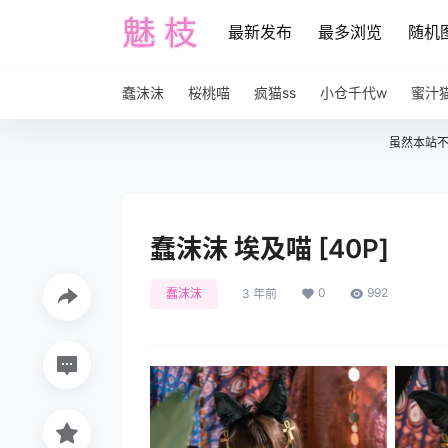
最新发布
最多浏览
随机
蠢沫沫
桜桃喵
疯猫ss
小仓千代w
蜜汁
虽然本站
蠢沫沫 埃及喵 [40P]
0
992
蠢沫沫
3 年前