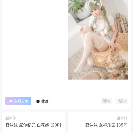
0
0
海报分享
收藏
蠢沫沫
蠢沫沫
蠢沫沫 尼尔纪元 白花嫁 [20P]
蠢沫沫 女神乐园 [35P]