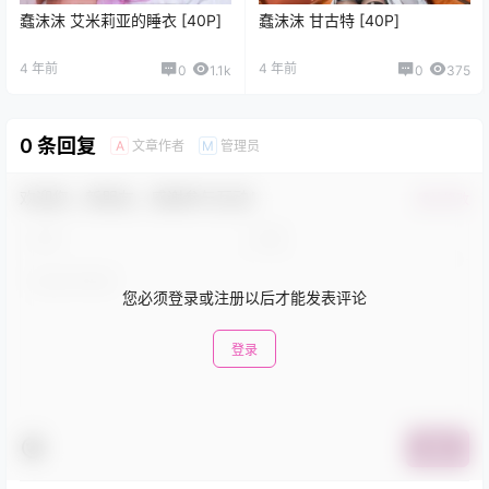
蠢沫沫 艾米莉亚的睡衣 [40P]
蠢沫沫 甘古特 [40P]
4 年前
4 年前
0
1.1k
0
375
0 条回复
文章作者
管理员
A
M
欢迎您，新朋友，感谢参与互动！
确认修改
您必须登录或注册以后才能发表评论
登录
提交