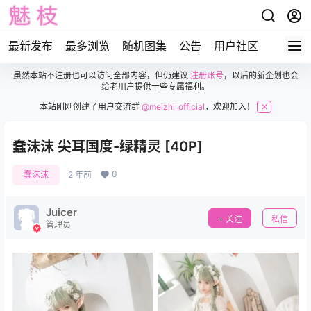
最新发布
最多浏览
随机图集
公告
用户社区
虽然本站不注册也可以访问全部内容，但仍建议
注册账号
，以后的新企划也会
给老用户提供一些专属福利。
本站刚刚创建了用户交流群
@meizhi_official
，欢迎加入！
✕
蠢沫沫 尖耳国度-绿精灵 [40P]
0
蠢沫沫
2 年前
Juicer
关注
私信
管理员