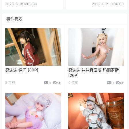
2023-8-18 0:00:00
2023-8-21 0:00:00
猜你喜欢
蠢沫沫 课间 [30P]
蠢沫沫 沫沫真爱版 玛丽罗斯
[26P]
5 年前
4 年前
0
5k
0
6k