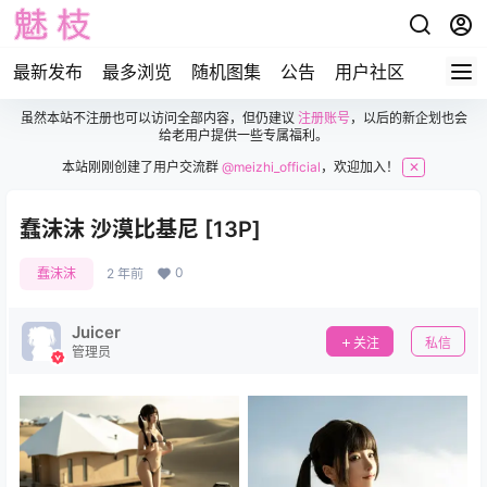
最新发布
最多浏览
随机图集
公告
用户社区
虽然本站不注册也可以访问全部内容，但仍建议
注册账号
，以后的新企划也会
给老用户提供一些专属福利。
本站刚刚创建了用户交流群
@meizhi_official
，欢迎加入！
✕
蠢沫沫 沙漠比基尼 [13P]
0
蠢沫沫
2 年前
Juicer
关注
私信
管理员