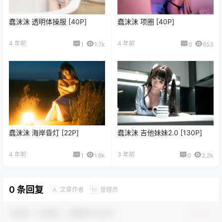
蠢沫沫 透明体操服 [40P]
蠢沫沫 项圈 [40P]
4 年前
4 年前
1
1.7k
0
653
蠢沫沫 海岸昏灯 [22P]
蠢沫沫 吉他妹妹2.0 [130P]
4 年前
3 年前
1
1.8k
0
2.2k
0 条回复
文章作者
管理员
A
M
欢迎您，新朋友，感谢参与互动！
确认修改