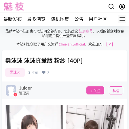
最新发布
最多浏览
随机图集
公告
用户社区
虽然本站不注册也可以访问全部内容，但仍建议
注册账号
，以后的新企划也会
给老用户提供一些专属福利。
本站刚刚创建了用户交流群
@meizhi_official
，欢迎加入！
✕
蠢沫沫 沫沫真爱版 粉纱 [40P]
0
蠢沫沫
3 年前
Juicer
关注
私信
管理员