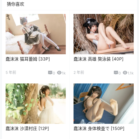
猜你喜欢
蠢沫沫 猫耳蕾姆 [33P]
蠢沫沫 高雄 獒泳装 [40P]
5 年前
2 年前
0
1k
0
1.1k
蠢沫沫 沙漠村庄 [12P]
蠢沫沫 身体検査で [150P]