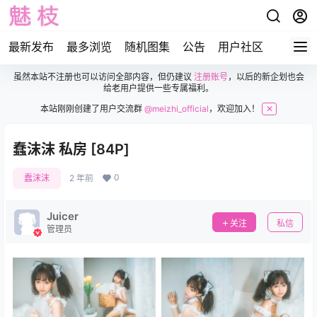
最新发布
最多浏览
随机图集
公告
用户社区
虽然本站不注册也可以访问全部内容，但仍建议
注册账号
，以后的新企划也会
给老用户提供一些专属福利。
本站刚刚创建了用户交流群
@meizhi_official
，欢迎加入！
✕
蠢沫沫 私房 [84P]
0
蠢沫沫
2 年前
Juicer
关注
私信
管理员