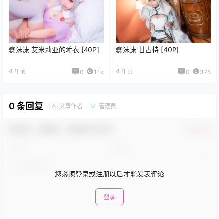
蠢沫沫 艾米莉亚的睡衣 [40P]
蠢沫沫 甘古特 [40P]
4 年前
4 年前
0
1.1k
0
375
0 条回复
文章作者
管理员
A
M
欢迎您，新朋友，感谢参与互动！
确认修改
您必须登录或注册以后才能发表评论
登录