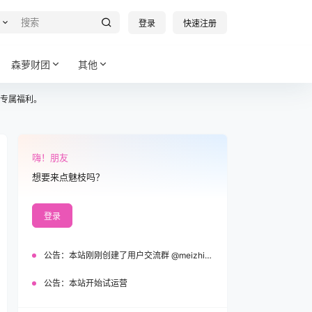
登录
快速注册
森萝财团
其他
专属福利。
嗨！朋友
想要来点魅枝吗？
登录
公告：
本站刚刚创建了用户交流群 @meizhi_official，欢迎加入！
公告：
本站开始试运营