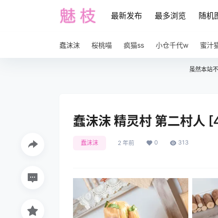
最新发布
最多浏览
随机
蠢沫沫
桜桃喵
疯猫ss
小仓千代w
蜜汁
虽然本站
蠢沫沫 精灵村 第二村人 [4
0
313
蠢沫沫
2 年前