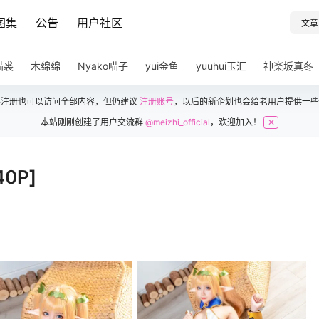
图集
公告
用户社区
文章
猫裘
木绵绵
Nyako喵子
yui金鱼
yuuhui玉汇
神楽坂真冬
不注册也可以访问全部内容，但仍建议
注册账号
，以后的新企划也会给老用户提供一些
本站刚刚创建了用户交流群
@meizhi_official
，欢迎加入！
✕
0P]