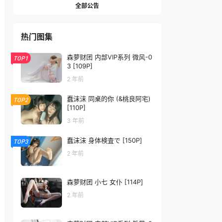
全部公告
热门图集
森萝财团 内部VIP系列 微风-0
TOP1
3 [109P]
2 年前
蠢沫沫 同桌的你 (&桃良阿宅)
TOP2
[110P]
3 年前
蠢沫沫 身体検査で [150P]
TOP3
2 年前
森萝财团 小七 女仆 [114P]
2 年前