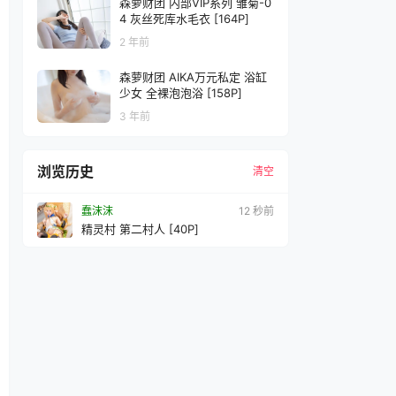
森萝财团 内部VIP系列 雏菊-0
4 灰丝死库水毛衣 [164P]
2 年前
森萝财团 AIKA万元私定 浴缸
少女 全裸泡泡浴 [158P]
3 年前
浏览历史
清空
蠢沫沫
14 秒前
精灵村 第二村人 [40P]