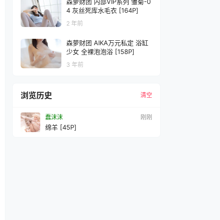
森萝财团 内部VIP系列 雏菊-0
4 灰丝死库水毛衣 [164P]
2 年前
森萝财团 AIKA万元私定 浴缸
少女 全裸泡泡浴 [158P]
3 年前
浏览历史
清空
蠢沫沫
刚刚
绵羊 [45P]