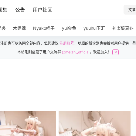
图集
公告
用户社区
文章
猫裘
木绵绵
Nyako喵子
yui金鱼
yuuhui玉汇
神楽坂真冬
不注册也可以访问全部内容，但仍建议
注册账号
，以后的新企划也会给老用户提供一些
本站刚刚创建了用户交流群
@meizhi_official
，欢迎加入！
✕