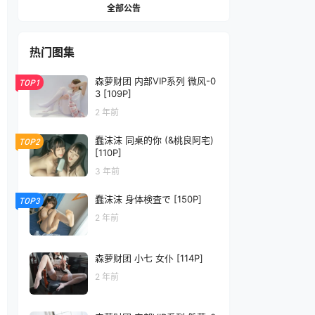
全部公告
热门图集
森萝财团 内部VIP系列 微风-0
TOP1
3 [109P]
2 年前
蠢沫沫 同桌的你 (&桃良阿宅)
TOP2
[110P]
3 年前
蠢沫沫 身体検査で [150P]
TOP3
2 年前
森萝财团 小七 女仆 [114P]
2 年前