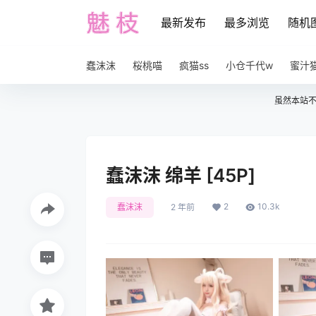
最新发布
最多浏览
随机
蠢沫沫
桜桃喵
疯猫ss
小仓千代w
蜜汁
虽然本站
蠢沫沫 绵羊 [45P]
2
10.3k
蠢沫沫
2 年前