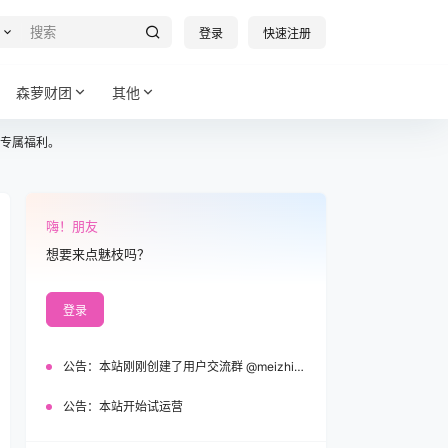
登录
快速注册
森萝财团
其他
专属福利。
嗨！朋友
想要来点魅枝吗？
登录
公告：
本站刚刚创建了用户交流群 @meizhi_official，欢迎加入！
公告：
本站开始试运营